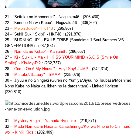
21 - "Seifuku no Mannequin" - Nogizaka46 : (306,430)
22 - "Kimi no Na wa Kibou" - Nogizaka46 : (306,202)
23 -
"Melon Juice" - HKT48
: (295,967)
24 - "Suki! Suki! Skip!" - HKT48 : (291,876)
25 - "BURNING UP" - EXILE TRIBE (Sandaime J Soul Brothers VS
GENERATIONS) : (287,874)
26 -
"Namida no Kotae" - Kanjani8
: (286,657)
27 -
"Ki • Su • U • Ma • I ~KISS YOUR MIND~/S.O.S (Smile On
Smile)" - Kis-My-Ft2
: (262,737)
28 -
"Come On A My House" - Hey! Say! JUMP
: (242,314)
29 -
"Mistake!/Battery" - SMAP
: (235,076)
30 - "Jiyuu e no Shingeki (Guren no Yumiya/Jiyuu no Tsubasa/Moshimo
Kono Kabe no Naka ga Ikken no Ie datoshitara) - Linked Horizon :
(230,810)
31 -
"Mystery Virgin" - Yamada Ryosuke
: (219,871)
32 -
"Mada Namida ni Naranai Kanashimi ga/Koi wa Nihohe to Chirinuru
wo" - KinKi Kids
: (202,409)