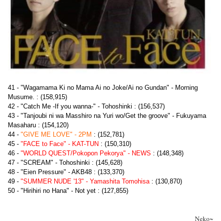
41 - "Wagamama Ki no Mama Ai no Joke/Ai no Gundan" - Morning
Musume. : (158,915)
42 - "Catch Me -If you wanna-" - Tohoshinki : (156,537)
43 - "Tanjoubi ni wa Masshiro na Yuri wo/Get the groove" - Fukuyama
Masaharu : (154,120)
44 -
"GIVE ME LOVE" - 2PM
: (152,781)
45 -
"FACE to Face" - KAT-TUN
: (150,310)
46 -
"WORLD QUEST/Pokopon Pekorya" - NEWS
: (148,348)
47 - "SCREAM" - Tohoshinki : (145,628)
48 - "Eien Pressure" - AKB48 : (133,370)
49 -
"SUMMER NUDE '13" - Yamashita Tomohisa
: (130,870)
50 - "Hirihiri no Hana" - Not yet : (127,855)
Neko~