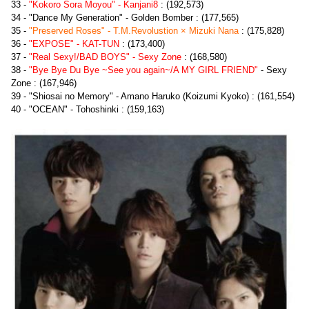
33 -
"Kokoro Sora Moyou" - Kanjani8
: (192,573)
34 - "Dance My Generation" - Golden Bomber : (177,565)
35 -
"Preserved Roses" - T.M.Revolustion × Mizuki Nana
: (175,828)
36 -
"EXPOSE" - KAT-TUN
: (173,400)
37 -
"Real Sexy!/BAD BOYS" - Sexy Zone
: (168,580)
38 -
"Bye Bye Du Bye ~See you again~/A MY GIRL FRIEND"
- Sexy
Zone : (167,946)
39 - "Shiosai no Memory" - Amano Haruko (Koizumi Kyoko) : (161,554)
40 - "OCEAN" - Tohoshinki : (159,163)