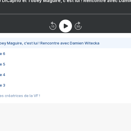
 DiCaprio et Tobey Maguire, c'est lui ! Rencontre avec Dam
bey Maguire, c'est lui ! Rencontre avec Damien Witecka
e 6
e 5
e 4
e 3
s créatrices de la VF !
e 2
e 1
e Mektoub My Love arrive enfin ! Rencontre avec Shaïn Boumedine et Sal