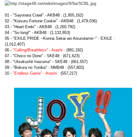
01 - "Sayonara Crawl" - AKB48 : (1,955,162)
02 - "Koisuru Fortune Cookie" - AKB48 : (1,479,036)
03 - "Heart Ereki" - AKB48 : (1,260,792)
04 - "So long!" - AKB48 : (1,132,853)
05 - "EXILE PRIDE ~Konna Sekai wo Aisurutame~" - EXILE :
(1,012,407)
06 -
"Calling/Breathless" - Arashi
: (881,192)
07 - "Choco no Dorei" - SKE48 : (671,623)
08 - "Utsukushii Inazuma" - SKE48 : (661,557)
09 - "Bokura no Yuriika" - NMB48 : (557,802)
10 -
"Endless Game" - Arashi
: (557,217)