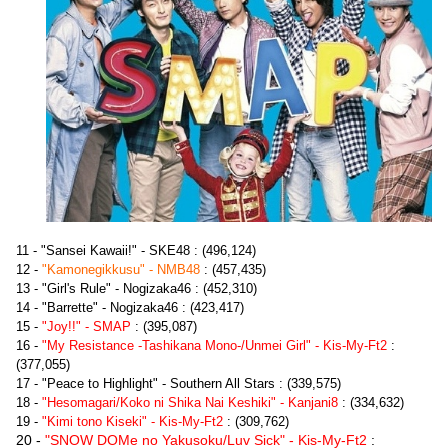
11 - "Sansei Kawaii!" - SKE48 : (496,124)
12 -
"Kamonegikkusu" - NMB48
: (457,435)
13 - "Girl's Rule" - Nogizaka46 : (452,310)
14 - "Barrette" - Nogizaka46 : (423,417)
15 -
"Joy!!" - SMAP
: (395,087)
16 -
"My Resistance -Tashikana Mono-/Unmei Girl" - Kis-My-Ft2
:
(377,055)
17 - "Peace to Highlight" - Southern All Stars : (339,575)
18 -
"Hesomagari/Koko ni Shika Nai Keshiki" - Kanjani8
: (334,632)
19 -
"Kimi tono Kiseki" - Kis-My-Ft2
: (309,762)
20 -
"SNOW DOMe no Yakusoku/Luv Sick" - Kis-My-Ft2
: